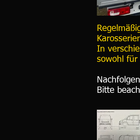
Regelmäßig
Karosserie
In verschi
sowohl für
Nachfolgend
Bitte beac