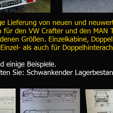
e Lieferung von neuen und neuwer
n für den VW Crafter und den MAN 
edenen Größen. Einzelkabine, Doppel
 Einzel- als auch für Doppelhinterac
 einige Beispiele.
hten Sie: Schwankender Lagerbesta