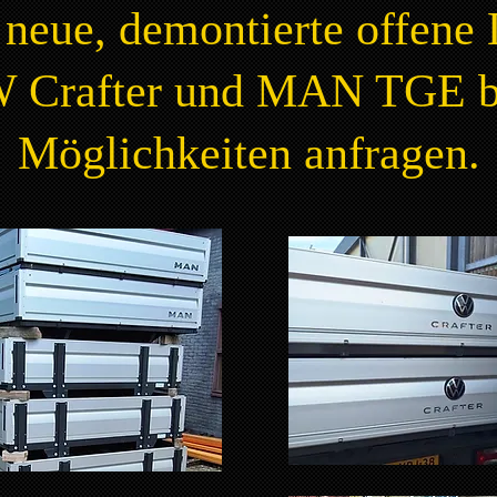
neue, demontierte offene 
 Crafter und MAN TGE bi
Möglichkeiten anfragen.