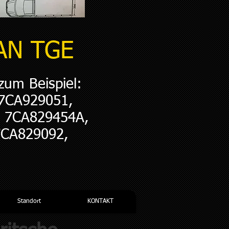
MAN TGE
 zum Beispiel:
 7CA929051,
s 7CA829454A,
7CA829092,
Standort
KONTAKT