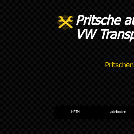
Pritsche a
VW Transp
Pritsche
HEIM
Ladeboden